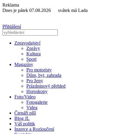
Reklama
Dnes je pátek 07.08.2026 svátek má Lada
Přihlášení
Zpravodajství
Zprávy
Kultura
Sport
Magazíny
Pro motoristy
Dům, byt, zahrada
Pro ženy
Prázdninový přehled
Horoskopy
Foto/Video
Fotogalerie
Videa
Čtenáři píší
Blog JL
Váš politik
Inzerce a Rozloučení