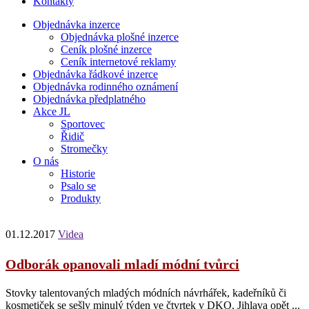
Kontakty
Objednávka inzerce
Objednávka plošné inzerce
Ceník plošné inzerce
Ceník internetové reklamy
Objednávka řádkové inzerce
Objednávka rodinného oznámení
Objednávka předplatného
Akce JL
Sportovec
Řidič
Stromečky
O nás
Historie
Psalo se
Produkty
01.12.2017
Videa
Odborák opanovali mladí módní tvůrci
Stovky talentovaných mladých módních návrhářek, kadeřníků či
kosmetiček se sešly minulý týden ve čtvrtek v DKO. Jihlava opět ...