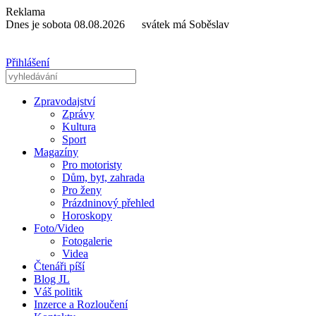
Reklama
Dnes je sobota 08.08.2026 svátek má Soběslav
Přihlášení
Zpravodajství
Zprávy
Kultura
Sport
Magazíny
Pro motoristy
Dům, byt, zahrada
Pro ženy
Prázdninový přehled
Horoskopy
Foto/Video
Fotogalerie
Videa
Čtenáři píší
Blog JL
Váš politik
Inzerce a Rozloučení