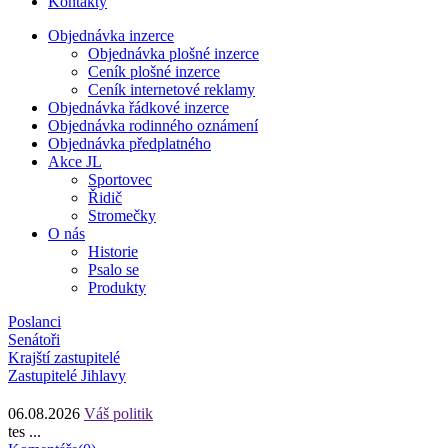
Kontakty
Objednávka inzerce
Objednávka plošné inzerce
Ceník plošné inzerce
Ceník internetové reklamy
Objednávka řádkové inzerce
Objednávka rodinného oznámení
Objednávka předplatného
Akce JL
Sportovec
Řidič
Stromečky
O nás
Historie
Psalo se
Produkty
Poslanci
Senátoři
Krajští zastupitelé
Zastupitelé Jihlavy
06.08.2026
Váš politik
tes ...