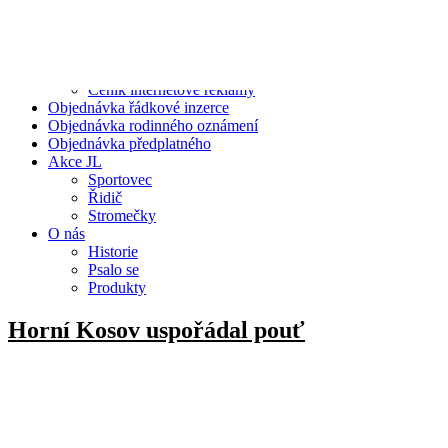
29.08.2024
Videa/Komentáře(0)
, autor:
Jiří Varhaník
0 komentářů
Přidat Komentář