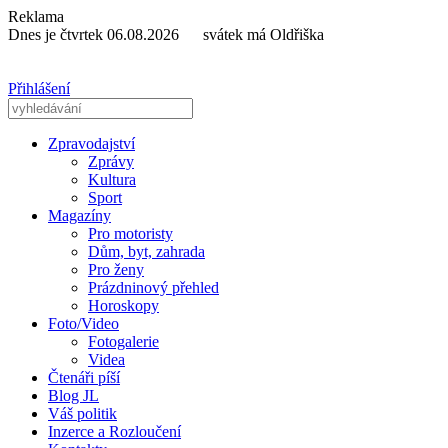
Reklama
Dnes je čtvrtek 06.08.2026 svátek má Oldřiška
Přihlášení
Zpravodajství
Zprávy
Kultura
Sport
Magazíny
Pro motoristy
Dům, byt, zahrada
Pro ženy
Prázdninový přehled
Horoskopy
Foto/Video
Fotogalerie
Videa
Čtenáři píší
Blog JL
Váš politik
Inzerce a Rozloučení