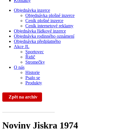
Kontakty
Objednávka inzerce
Objednávka plošné inzerce
Ceník plošné inzerce
Ceník internetové reklamy
Objednávka řádkové inzerce
Objednávka rodinného oznámení
Objednávka předplatného
Akce JL
Sportovec
Řidič
Stromečky
O nás
Historie
Psalo se
Produkty
Zpět na archiv
Noviny Jiskra 1974