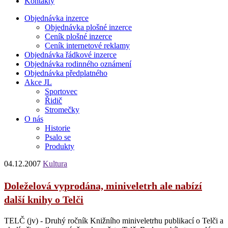
Kontakty
Objednávka inzerce
Objednávka plošné inzerce
Ceník plošné inzerce
Ceník internetové reklamy
Objednávka řádkové inzerce
Objednávka rodinného oznámení
Objednávka předplatného
Akce JL
Sportovec
Řidič
Stromečky
O nás
Historie
Psalo se
Produkty
04.12.2007
Kultura
Doleželová vyprodána, miniveletrh ale nabízí
další knihy o Telči
TELČ (jv) - Druhý ročník Knižního miniveletrhu publikací o Telči a