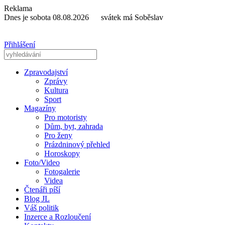
Reklama
Dnes je sobota 08.08.2026 svátek má Soběslav
Přihlášení
Zpravodajství
Zprávy
Kultura
Sport
Magazíny
Pro motoristy
Dům, byt, zahrada
Pro ženy
Prázdninový přehled
Horoskopy
Foto/Video
Fotogalerie
Videa
Čtenáři píší
Blog JL
Váš politik
Inzerce a Rozloučení