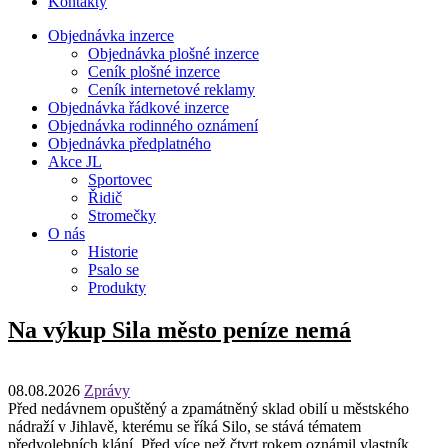
Kontakty
Objednávka inzerce
Objednávka plošné inzerce
Ceník plošné inzerce
Ceník internetové reklamy
Objednávka řádkové inzerce
Objednávka rodinného oznámení
Objednávka předplatného
Akce JL
Sportovec
Řidič
Stromečky
O nás
Historie
Psalo se
Produkty
Na výkup Sila město peníze nemá
08.08.2026
Zprávy
Před nedávnem opuštěný a zpamátněný sklad obilí u městského
nádraží v Jihlavě, kterému se říká Silo, se stává tématem
předvolebních klání. Před více než čtvrt rokem oznámil vlastník