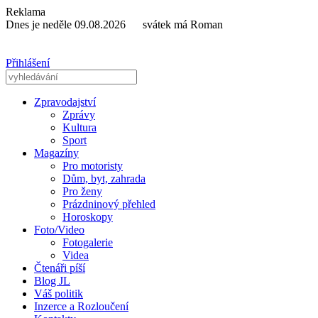
Reklama
Dnes je neděle 09.08.2026 svátek má Roman
Přihlášení
Zpravodajství
Zprávy
Kultura
Sport
Magazíny
Pro motoristy
Dům, byt, zahrada
Pro ženy
Prázdninový přehled
Horoskopy
Foto/Video
Fotogalerie
Videa
Čtenáři píší
Blog JL
Váš politik
Inzerce a Rozloučení