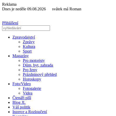
Reklama
Dnes je neděle 09.08.2026 svátek má Roman
Přihlášení
Zpravodajství
Zprávy
Kultura
Sport
Magazíny
Pro motoristy
Dům, byt, zahrada
Pro ženy
Prázdninový přehled
Horoskopy
Foto/Video
Fotogalerie
Videa
Čtenáři píší
Blog JL
Váš politik
Inzerce a Rozloučení