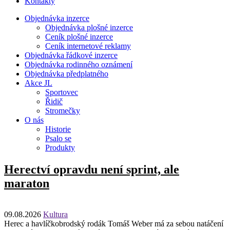
Kontakty
Objednávka inzerce
Objednávka plošné inzerce
Ceník plošné inzerce
Ceník internetové reklamy
Objednávka řádkové inzerce
Objednávka rodinného oznámení
Objednávka předplatného
Akce JL
Sportovec
Řidič
Stromečky
O nás
Historie
Psalo se
Produkty
Herectví opravdu není sprint, ale
maraton
09.08.2026
Kultura
Herec a havlíčkobrodský rodák Tomáš Weber má za sebou natáčení