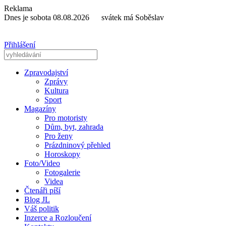
Reklama
Dnes je sobota 08.08.2026 svátek má Soběslav
Přihlášení
Zpravodajství
Zprávy
Kultura
Sport
Magazíny
Pro motoristy
Dům, byt, zahrada
Pro ženy
Prázdninový přehled
Horoskopy
Foto/Video
Fotogalerie
Videa
Čtenáři píší
Blog JL
Váš politik
Inzerce a Rozloučení