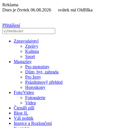
Reklama
Dnes je čtvrtek 06.08.2026 svátek má Oldřiška
Přihlášení
Zpravodajství
Zprávy
Kultura
Sport
Magazíny
Pro motoristy
Dům, byt, zahrada
Pro ženy
Prázdninový přehled
Horoskopy
Foto/Video
Fotogalerie
Videa
Čtenáři píší
Blog JL
Váš politik
Inzerce a Rozloučení