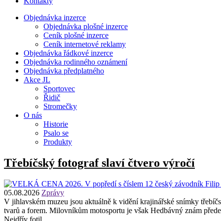
Kontakty
Objednávka inzerce
Objednávka plošné inzerce
Ceník plošné inzerce
Ceník internetové reklamy
Objednávka řádkové inzerce
Objednávka rodinného oznámení
Objednávka předplatného
Akce JL
Sportovec
Řidič
Stromečky
O nás
Historie
Psalo se
Produkty
Třebíčský fotograf slaví čtvero výročí
05.08.2026
Zprávy
V jihlavském muzeu jsou aktuálně k vidění krajinářské snímky třebí
tvarů a forem. Milovníkům motosportu je však Hedbávný znám předev
Nejdřív fotil ...