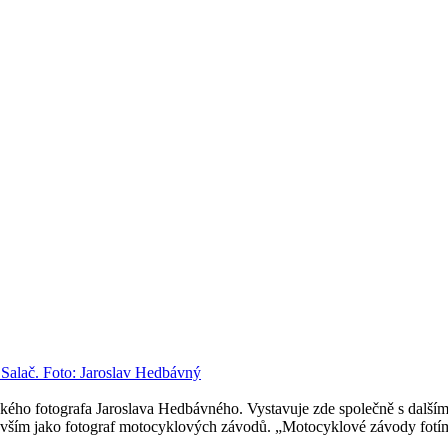
čského fotografa Jaroslava Hedbávného. Vystavuje zde společně s dalš
ším jako fotograf motocyklových závodů. „Motocyklové závody fotím o