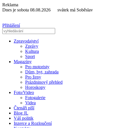
Reklama
Dnes je sobota 08.08.2026 svátek má Soběslav
Přihlášení
Zpravodajství
Zprávy
Kultura
Sport
Magazíny
Pro motoristy
Dům, byt, zahrada
Pro ženy
Prázdninový přehled
Horoskopy
Foto/Video
Fotogalerie
Videa
Čtenáři píší
Blog JL
Váš politik
Inzerce a Rozloučení