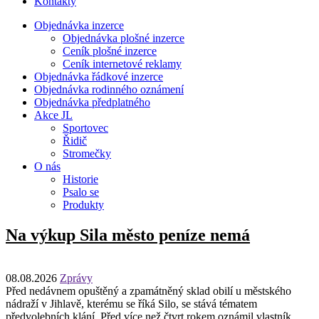
Kontakty
Objednávka inzerce
Objednávka plošné inzerce
Ceník plošné inzerce
Ceník internetové reklamy
Objednávka řádkové inzerce
Objednávka rodinného oznámení
Objednávka předplatného
Akce JL
Sportovec
Řidič
Stromečky
O nás
Historie
Psalo se
Produkty
Na výkup Sila město peníze nemá
08.08.2026
Zprávy
Před nedávnem opuštěný a zpamátněný sklad obilí u městského
nádraží v Jihlavě, kterému se říká Silo, se stává tématem
předvolebních klání. Před více než čtvrt rokem oznámil vlastník