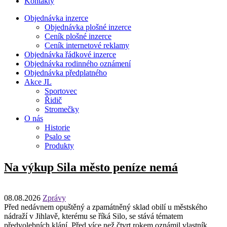
Kontakty
Objednávka inzerce
Objednávka plošné inzerce
Ceník plošné inzerce
Ceník internetové reklamy
Objednávka řádkové inzerce
Objednávka rodinného oznámení
Objednávka předplatného
Akce JL
Sportovec
Řidič
Stromečky
O nás
Historie
Psalo se
Produkty
Na výkup Sila město peníze nemá
08.08.2026
Zprávy
Před nedávnem opuštěný a zpamátněný sklad obilí u městského
nádraží v Jihlavě, kterému se říká Silo, se stává tématem
předvolebních klání. Před více než čtvrt rokem oznámil vlastník