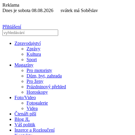
Reklama
Dnes je sobota 08.08.2026 svátek má Soběslav
Přihlášení
Zpravodajství
Zprávy
Kultura
Sport
Magazíny
Pro motoristy
Dům, byt, zahrada
Pro ženy
Prázdninový přehled
Horoskopy
Foto/Video
Fotogalerie
Videa
Čtenáři píší
Blog JL
Váš politik
Inzerce a Rozloučení