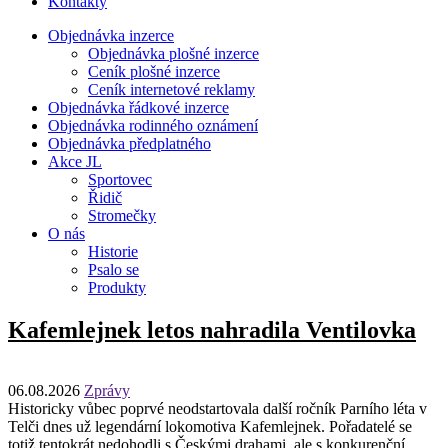
Kontakty
Objednávka inzerce
Objednávka plošné inzerce
Ceník plošné inzerce
Ceník internetové reklamy
Objednávka řádkové inzerce
Objednávka rodinného oznámení
Objednávka předplatného
Akce JL
Sportovec
Řidič
Stromečky
O nás
Historie
Psalo se
Produkty
Kafemlejnek letos nahradila Ventilovka
06.08.2026
Zprávy
Historicky vůbec poprvé neodstartovala další ročník Parního léta v
Telči dnes už legendární lokomotiva Kafemlejnek. Pořadatelé se
totiž tentokrát nedohodli s Českými drahami, ale s konkurenční