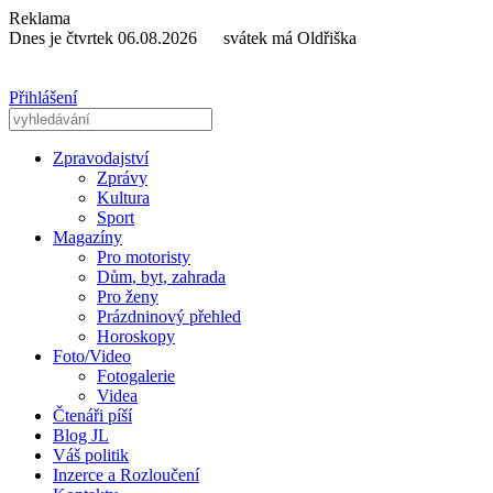
Reklama
Dnes je čtvrtek 06.08.2026 svátek má Oldřiška
Přihlášení
Zpravodajství
Zprávy
Kultura
Sport
Magazíny
Pro motoristy
Dům, byt, zahrada
Pro ženy
Prázdninový přehled
Horoskopy
Foto/Video
Fotogalerie
Videa
Čtenáři píší
Blog JL
Váš politik
Inzerce a Rozloučení