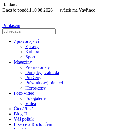
Reklama
Dnes je pondělí 10.08.2026 svátek má Vavřinec
Přihlášení
Zpravodajství
Zprávy
Kultura
Sport
Magazíny
Pro motoristy
Dům, byt, zahrada
Pro ženy
Prázdninový přehled
Horoskopy
Foto/Video
Fotogalerie
Videa
Čtenáři píší
Blog JL
Váš politik
Inzerce a Rozloučení