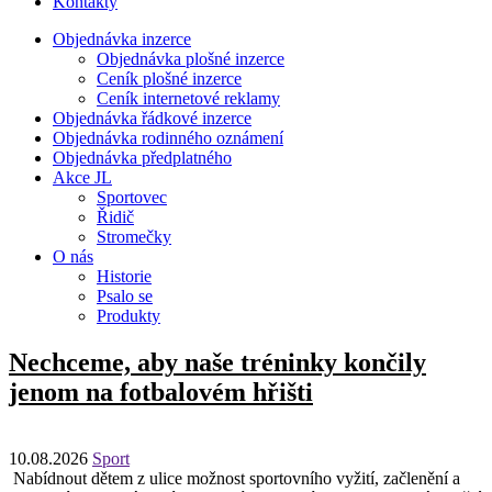
Kontakty
Objednávka inzerce
Objednávka plošné inzerce
Ceník plošné inzerce
Ceník internetové reklamy
Objednávka řádkové inzerce
Objednávka rodinného oznámení
Objednávka předplatného
Akce JL
Sportovec
Řidič
Stromečky
O nás
Historie
Psalo se
Produkty
Nechceme, aby naše tréninky končily
jenom na fotbalovém hřišti
10.08.2026
Sport
Nabídnout dětem z ulice možnost sportovního vyžití, začlenění a